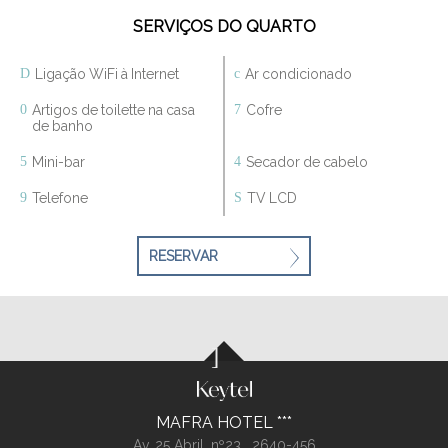
SERVIÇOS DO QUARTO
Ligação WiFi à Internet
Ar condicionado
Artigos de toilette na casa
Cofre
de banho
Mini-bar
Secador de cabelo
Telefone
TV LCD
RESERVAR
MAFRA HOTEL
Av. 25 Abril, nº23 ,
2640-456