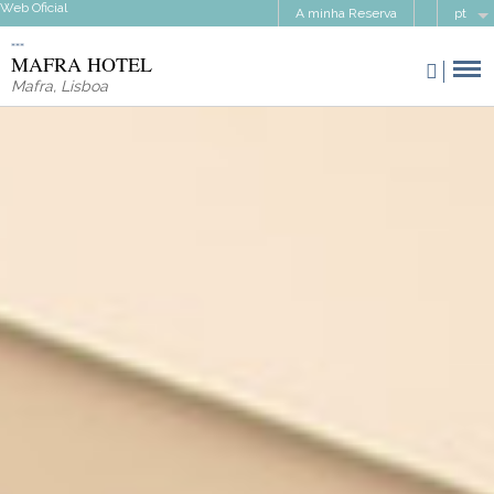
Web Oficial
A minha Reserva
pt
MAFRA HOTEL
Mafra
,
Lisboa